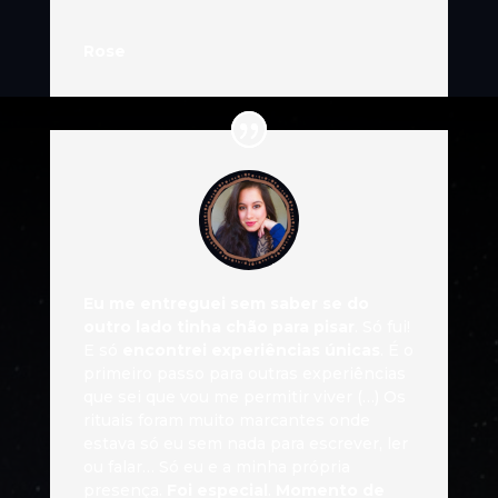
Rose
Eu me entreguei sem saber se do
outro lado tinha chão para pisar
. Só fui!
E só
encontrei experiências únicas
. É o
primeiro passo para outras experiências
que sei que vou me permitir viver (…) Os
rituais foram muito marcantes onde
estava só eu sem nada para escrever, ler
ou falar… Só eu e a minha própria
presença.
Foi especial
.
Momento de