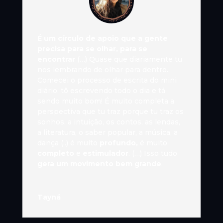
É um círculo de apoio que a gente
precisa para se olhar, para se
encontrar
(…) Quase que diariamente tu
nos lembrando de olhar para dentro..
Comecei o processo de escrita do mini
diário, tô escrevendo todo o dia e tá
sendo muito bom! É muito completa a
perspectiva que tu traz porque tu traz os
sonhos, a intuição, os contos, as lendas,
a literatura, o saber popular, a música, a
dança (..) é muito
profundo,
é muito
completo
e
estimulador
. (…) Isso tudo
gera um movimento bem grande
.
Tayná