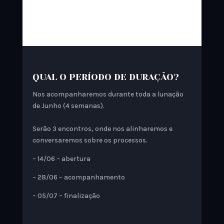
guiarei processos de
(re)conexão com a sua
AUTOESTIMA e POTÊNCIA.
QUAL O PERÍODO DE DURAÇÃO?⁣
Nos acompanharemos durante toda a lunação
de Junho (4 semanas).⁣
Serão 3 encontros, onde nos alinharemos e
conversaremos sobre os processos.
– 14/06 – abertura
– 28/06 – acompanhamento
– 05/07 – finalização