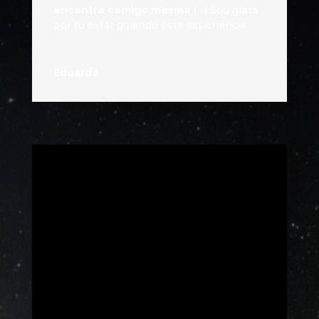
encontro comigo mesma
(…) Sou grata
por tu estar guiando esta experiência.
Eduarda