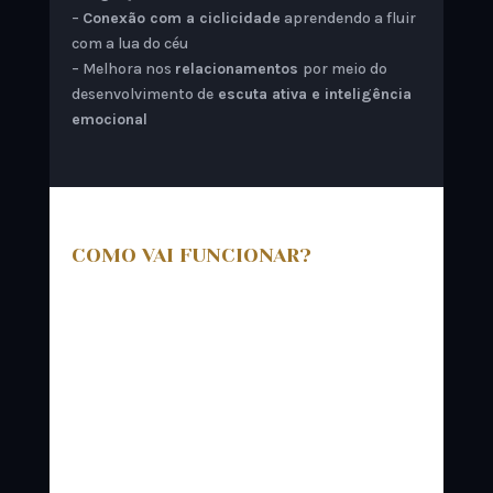
–
Conexão com a ciclicidade
aprendendo a fluir
com a lua do céu
– Melhora nos
relacionamentos
por meio do
desenvolvimento de
escuta ativa e inteligência
emocional
COMO VAI FUNCIONAR?⁣
Será um local seguro onde compartilharemos os
insights
dos nossos processos sem julgamento e
sem culpa.
Formaremos uma egrégora potente de cura
individual e coletiva.
Serão
3 encontros ao vivo
+ acompanhamento
integral via
grupo fechado no whatsapp
onde