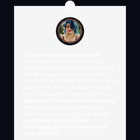
Tá sendo bem positivo para mim
..
Essas sequências daquilo que tu tá
propondo e do que eu tenho exercitado
não só de agora mas que vem sendo
trabalhado de antes tá sendo muito bom
pra mim mesmo. Tô muito contente de
estar conseguindo ampliar esse olhar,
conseguir voltar para mim
,
me permitir
errar
, me permitir me perder nesse
caminho, me cobrar menos.
Eu tenho
me cobrado menos
e tenho
conseguido dar menos valor para o
olhar do outro.