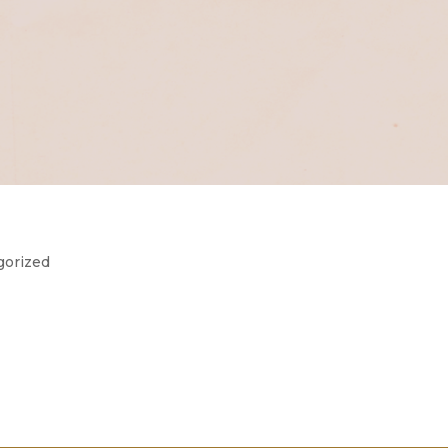
gorized
contar algo que ainda não contei e que foram, pode-se dizer
 2020 a nível pessoal&profissional: É PRECISO ABRIR MÃO DO
o vivida no...