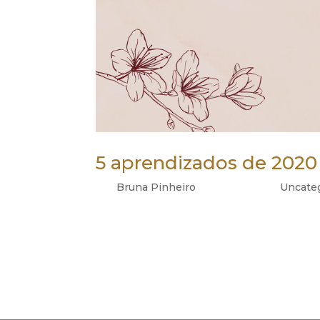
5 aprendizados de 2020
por
Bruna Pinheiro
|
dez 27, 2020
|
Uncate
o5 aprendizados de 2020 Boa noite! Quero 
assim, meus 5 principais aprendizados de
CONTROLE: Para mim, essa tem sido uma liçã