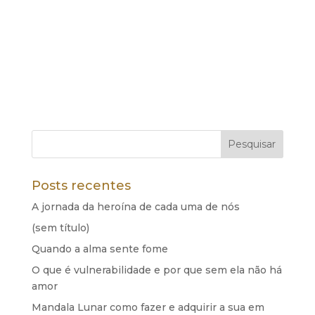
Eu, você e o tempo Você se sente presa ou
sente que o tempo te deixa presa dentro dele?
Com o tempo da natureza, está tudo certo. O
nascer e o pôr do sol estão ocorrendo como
sempre ocorreram. Quem está usufruindo do
tempo de forma desarmoniosa somos nos....
Posts recentes
A jornada da heroína de cada uma de nós
(sem título)
Quando a alma sente fome
O que é vulnerabilidade e por que sem ela não há
amor
Mandala Lunar como fazer e adquirir a sua em