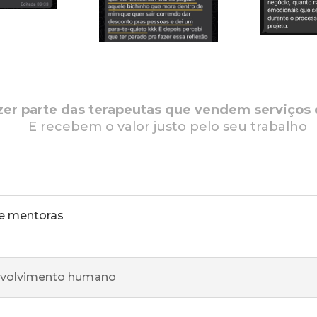
er parte das terapeutas que vendem serviços d
E recebem o valor justo pelo seu trabalho
PARA QUEM É O EVENTO?
 e mentoras
envolvimento humano