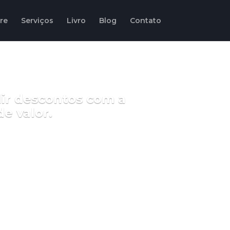
re
Serviços
Livro
Blog
Contato
dir descontos com a
e valor.