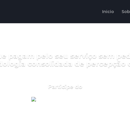
Inicio
Sob
que pagam pelo seu serviço sem pe
ologia consolidada de percepção d
Participe do
22/02 (quinta-feira) às 19:19
pelo zoom