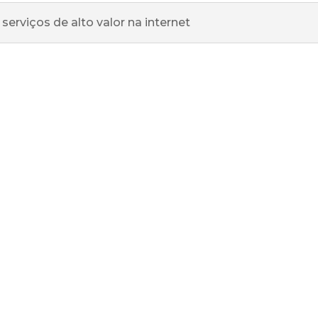
serviços de alto valor na internet
com alguma dúvida? Entre em contato pelo botão do whatsapp 