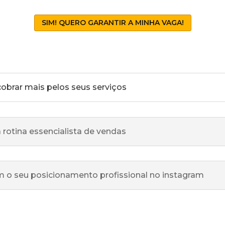
SIM! QUERO GARANTIR A MINHA VAGA!
R QUE VOCÊ PRECISA PARTICIPAR DESSE EVEN
obrar mais pelos seus serviços
rotina essencialista de vendas
m o seu posicionamento profissional no instagram
 O INVESTIMENTO DO TERAPEUTA DE ALTO V