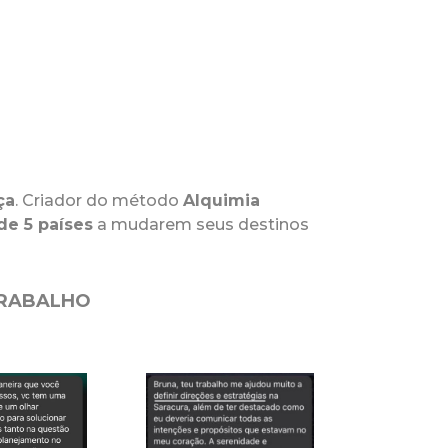
ça
. Criador do método
Alquimia
e 5 países
a mudarem seus destinos
TRABALHO